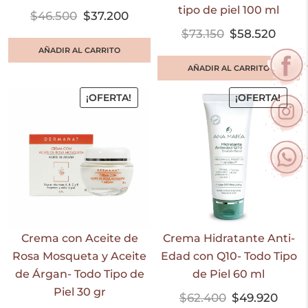
tipo de piel 100 ml
$
46.500
$
37.200
$
73.150
$
58.520
AÑADIR AL CARRITO
AÑADIR AL CARRITO
¡OFERTA!
¡OFERTA!
Crema con Aceite de
Crema Hidratante Anti-
Rosa Mosqueta y Aceite
Edad con Q10- Todo Tipo
de Árgan- Todo Tipo de
de Piel 60 ml
Piel 30 gr
$
62.400
$
49.920