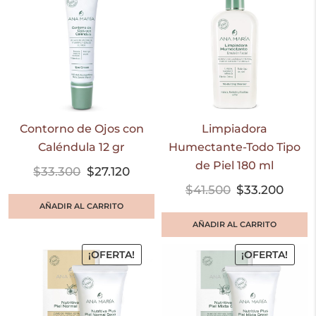
Contorno de Ojos con
Limpiadora
Caléndula 12 gr
Humectante-Todo Tipo
de Piel 180 ml
$
33.300
$
27.120
$
41.500
$
33.200
AÑADIR AL CARRITO
AÑADIR AL CARRITO
¡OFERTA!
¡OFERTA!