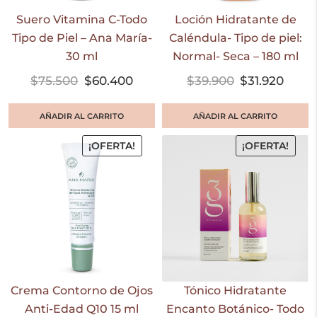
Suero Vitamina C-Todo
Loción Hidratante de
Tipo de Piel – Ana María-
Caléndula- Tipo de piel:
30 ml
Normal- Seca – 180 ml
$
75.500
$
60.400
$
39.900
$
31.920
AÑADIR AL CARRITO
AÑADIR AL CARRITO
¡OFERTA!
¡OFERTA!
Crema Contorno de Ojos
Tónico Hidratante
Anti-Edad Q10 15 ml
Encanto Botánico- Todo