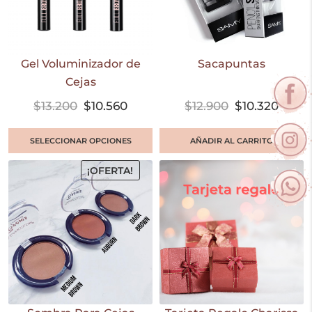
Gel Voluminizador de
Sacapuntas
Cejas
$
13.200
$
10.560
$
12.900
$
10.320
SELECCIONAR OPCIONES
AÑADIR AL CARRITO
¡OFERTA!