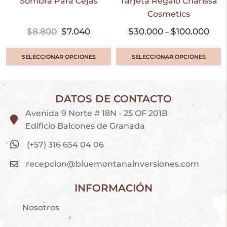
Sombra Para Cejas
Tarjeta Regalo Charissa
Cosmetics
$
8.800
$
7.040
$
30.000
$
100.000
–
SELECCIONAR OPCIONES
SELECCIONAR OPCIONES
DATOS DE CONTACTO
Avenida 9 Norte # 18N - 25 OF 201B
Edificio Balcones de Granada
(+57) 316 654 04 06
recepcion@bluemontanainversiones.com
INFORMACIÓN
Nosotros