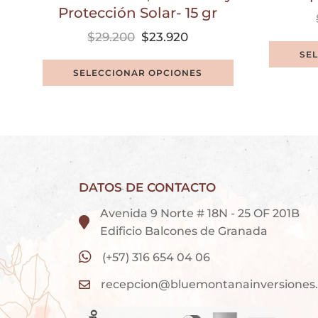
Protección Solar- 15 gr
$
29.200
$
23.920
SE
SELECCIONAR OPCIONES
DATOS DE CONTACTO
Avenida 9 Norte # 18N - 25 OF 201B
Edificio Balcones de Granada
(+57) 316 654 04 06
recepcion@bluemontanainversiones