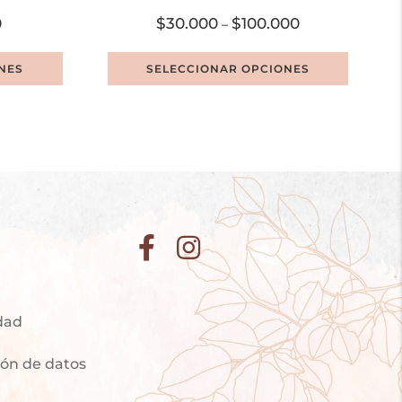
0
$
30.000
$
100.000
–
NES
SELECCIONAR OPCIONES
idad
ción de datos