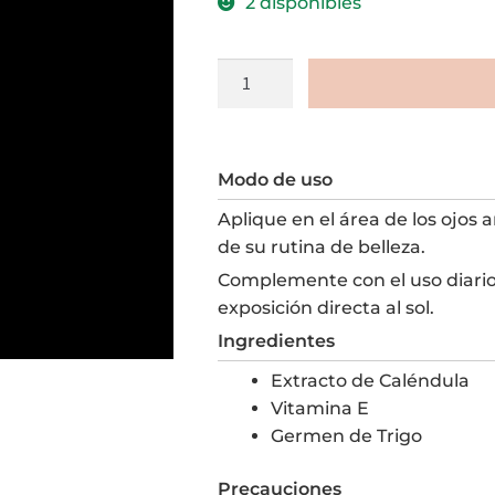
2 disponibles
Contorno
de
Ojos
con
Modo de uso
Caléndula
12
Aplique en el área de los ojos 
gr
de su rutina de belleza.
cantidad
Complemente con el uso diario 
exposición directa al sol.
Ingredientes
Extracto de Caléndula
Vitamina E
Germen de Trigo
Precauciones