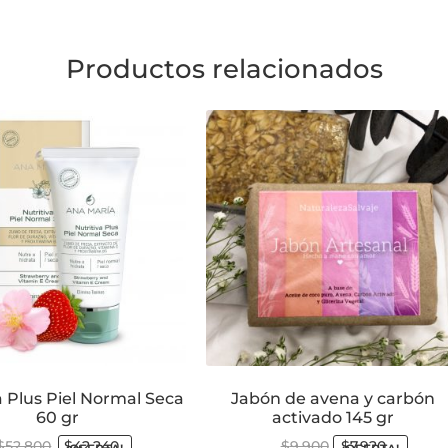
Productos relacionados
a Plus Piel Normal Seca
Jabón de avena y carbón
60 gr
activado 145 gr
$
52.800
$
42.240
$
9.900
$
7.920