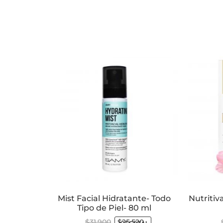
Mist Facial Hidratante- Todo
Nutritiv
Tipo de Piel- 80 ml
$
31.900
$
25.520