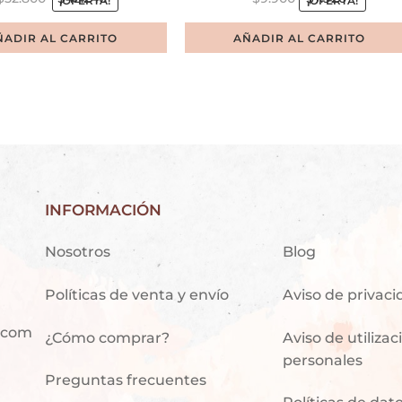
¡OFERTA!
¡OFERTA!
ÑADIR AL CARRITO
AÑADIR AL CARRITO
INFORMACIÓN
Nosotros
Blog
Políticas de venta y envío
Aviso de privac
.com
¿Cómo comprar?
Aviso de utiliza
personales
Preguntas frecuentes