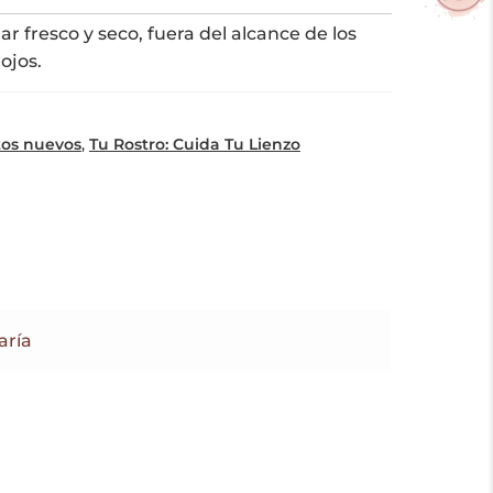
r fresco y seco, fuera del alcance de los
ojos.
os nuevos
,
Tu Rostro: Cuida Tu Lienzo
aría