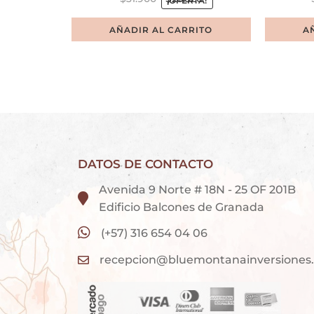
¡OFERTA!
AÑADIR AL CARRITO
A
DATOS DE CONTACTO
Avenida 9 Norte # 18N - 25 OF 201B
Edificio Balcones de Granada
(+57) 316 654 04 06
recepcion@bluemontanainversiones