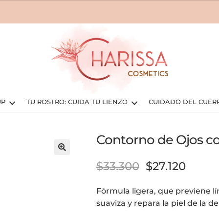
UP
TU ROSTRO: CUIDA TU LIENZO
CUIDADO DEL CUER
Contorno de Ojos co
🔍
$
33.300
$
27.120
Fórmula ligera, que previene l
suaviza y repara la piel de la de