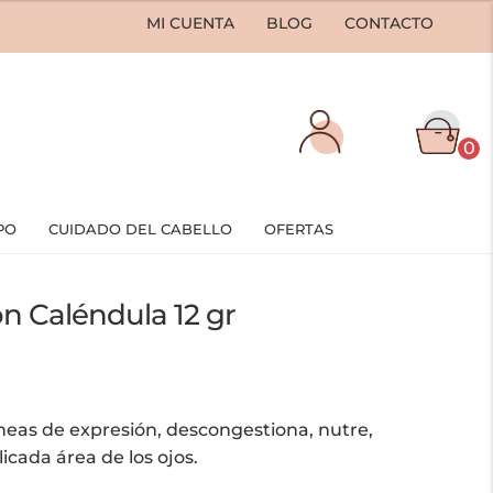
MI CUENTA
BLOG
CONTACTO
0
PO
CUIDADO DEL CABELLO
OFERTAS
n Caléndula 12 gr
íneas de expresión, descongestiona, nutre,
licada área de los ojos.