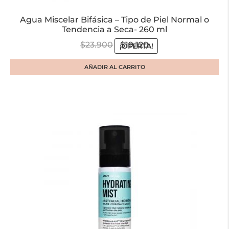
Agua Miscelar Bifásica – Tipo de Piel Normal o
Tendencia a Seca- 260 ml
$
23.900
$
19.120
¡OFERTA!
AÑADIR AL CARRITO