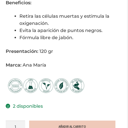
Beneficios:
Retira las células muertas y estimula la
oxigenación.
Evita la aparición de puntos negros.
Fórmula libre de jabón.
Presentación:
120 gr
Marca:
Ana María
2 disponibles
Espuma
AÑADIR AL CARRITO