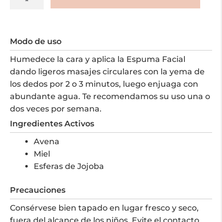
Facial
de
Avena
Modo de uso
y
Miel-
Humedece la cara y aplica la Espuma Facial
Tipo
dando ligeros masajes circulares con la yema de
de
los dedos por 2 o 3 minutos, luego enjuaga con
Piel
abundante agua. Te recomendamos su uso una o
Normal-
dos veces por semana.
Seca
Ingredientes Activos
120
Avena
gr
Miel
cantidad
Esferas de Jojoba
Precauciones
Consérvese bien tapado en lugar fresco y seco,
fuera del alcance de los niños. Evite el contacto