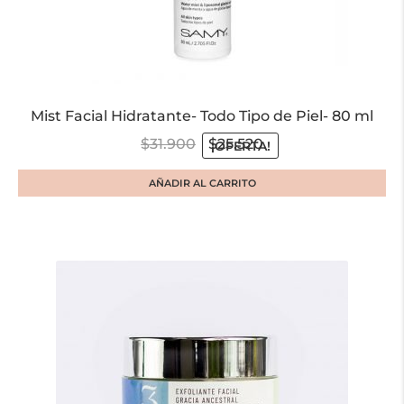
Mist Facial Hidratante- Todo Tipo de Piel- 80 ml
$
31.900
$
25.520
¡OFERTA!
AÑADIR AL CARRITO