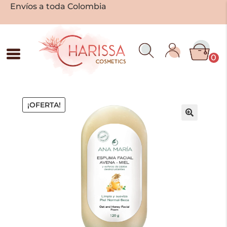
Envíos a toda Colombia
0
¡OFERTA!
🔍