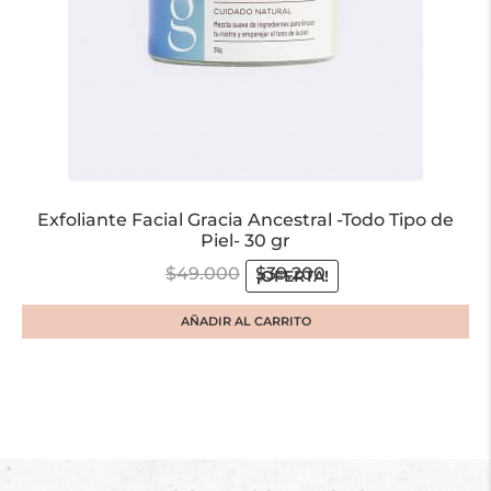
Exfoliante Facial Gracia Ancestral -Todo Tipo de
Piel- 30 gr
$
49.000
$
39.200
¡OFERTA!
AÑADIR AL CARRITO