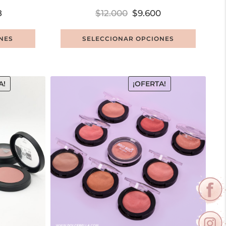
8
$
12.000
$
9.600
NES
SELECCIONAR OPCIONES
A!
¡OFERTA!