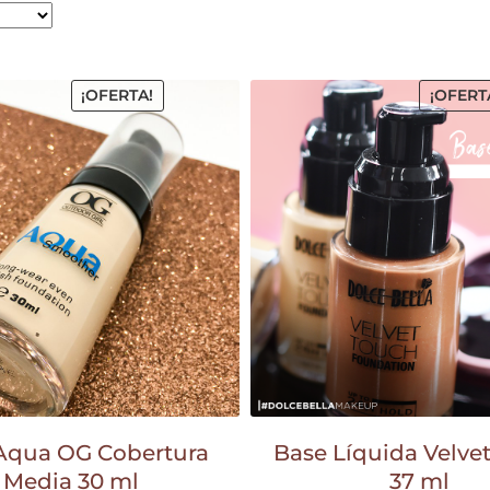
¡OFERTA!
¡OFERT
Aqua OG Cobertura
Base Líquida Velve
Media 30 ml
37 ml