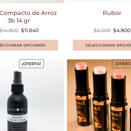
 Compacto de Arroz
Rubor
3b 14 gr
$
14.800
$
11.840
$
6.000
$
4.800
LECCIONAR OPCIONES
SELECCIONAR OPCIO
¡OFERTA!
¡OFERT