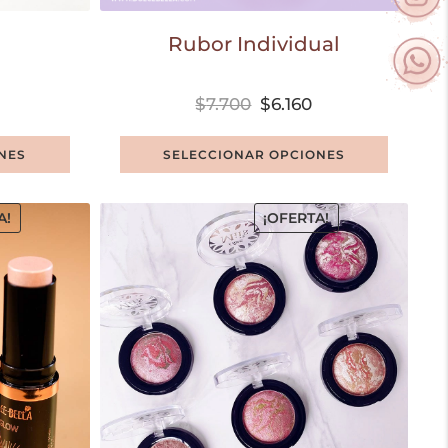
Rubor Individual
$
7.700
$
6.160
NES
SELECCIONAR OPCIONES
A!
¡OFERTA!