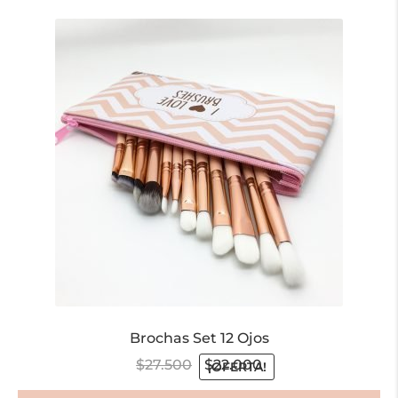
Brochas Set 12 Ojos
$
27.500
$
22.000
¡OFERTA!