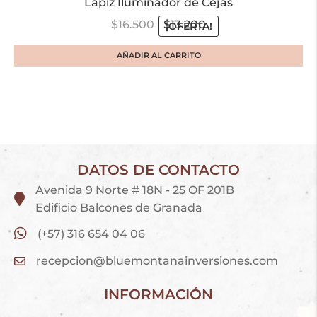
Lápiz Iluminador de Cejas
$
16.500
$
13.200
¡OFERTA!
AÑADIR AL CARRITO
DATOS DE CONTACTO
Avenida 9 Norte # 18N - 25 OF 201B
Edificio Balcones de Granada
(+57) 316 654 04 06
recepcion@bluemontanainversiones.com
INFORMACIÓN