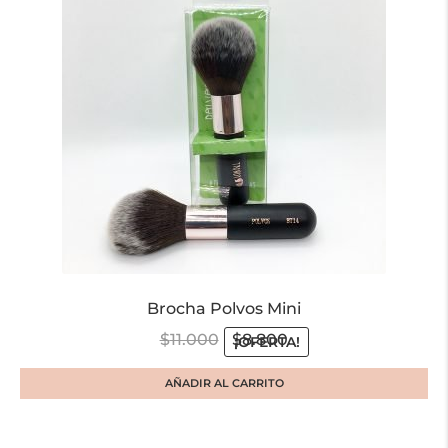
Brocha Polvos Mini
$
11.000
$
8.800
¡OFERTA!
AÑADIR AL CARRITO