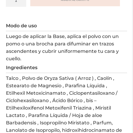
Facial
Compacto-
Polvo
Modo de uso
de
Arroz,
Luego de aplicar la Base, aplica el polvo con un
Aloe
pomo o una brocha para difuminar en trazos
Vera
ascendentes y cubrir uniformemente tu cara y
y
cuello.
Protección
Ingredientes
Solar-
Talco , Polvo de Oryza Sativa ( Arroz ) , Caolín ,
15
Estearato de Magnesio , Parafina Líquida ,
gr
Etilhexil Metoxicinamato , Ciclopentasiloxano /
cantidad
Ciclohexasiloxano , Ácido Bórico , bis –
Etilhexiloxifenol Metoxifenil Triazina , Miristil
Lactato , Parafina Líquida / Hoja de aloe
Barbadensis , Isopropilno Miristato , Parfum,
Lanolato de Isopropilo, hidroxihidrocinamato de