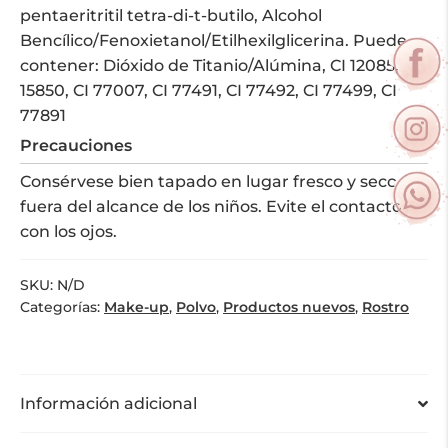
pentaeritritil tetra-di-t-butilo, Alcohol
Bencílico/Fenoxietanol/Etilhexilglicerina. Puede
contener: Dióxido de Titanio/Alúmina, CI 12085, CI
15850, CI 77007, CI 77491, CI 77492, CI 77499, CI
77891
Precauciones
Consérvese bien tapado en lugar fresco y seco,
fuera del alcance de los niños. Evite el contacto
con los ojos.
SKU:
N/D
Categorías:
Make-up
,
Polvo
,
Productos nuevos
,
Rostro
Información adicional