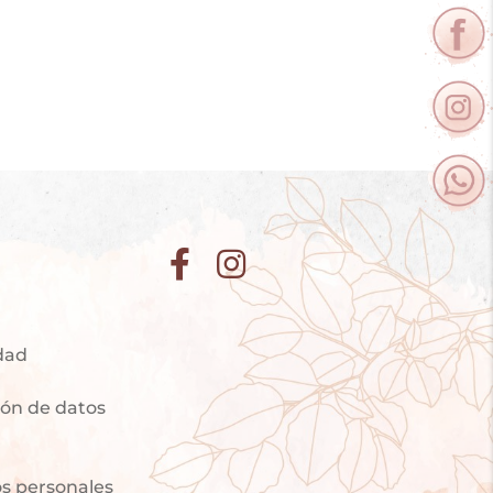
idad
ción de datos
os personales