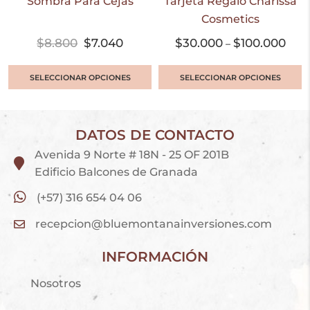
Sombra Para Cejas
Tarjeta Regalo Charissa
Cosmetics
$
8.800
$
7.040
$
30.000
$
100.000
–
SELECCIONAR OPCIONES
SELECCIONAR OPCIONES
DATOS DE CONTACTO
Avenida 9 Norte # 18N - 25 OF 201B
Edificio Balcones de Granada
(+57) 316 654 04 06
recepcion@bluemontanainversiones.com
INFORMACIÓN
Nosotros