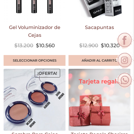
Gel Voluminizador de
Sacapuntas
Cejas
$
13.200
$
10.560
$
12.900
$
10.320
SELECCIONAR OPCIONES
AÑADIR AL CARRITO
¡OFERTA!