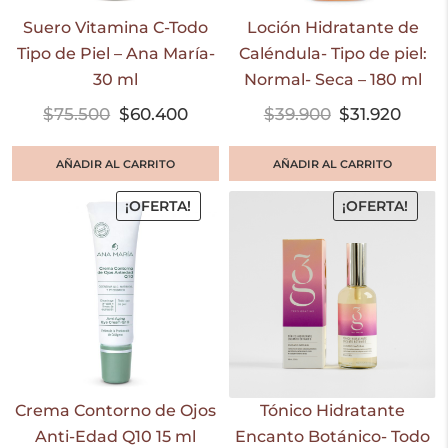
Suero Vitamina C-Todo
Loción Hidratante de
Tipo de Piel – Ana María-
Caléndula- Tipo de piel:
30 ml
Normal- Seca – 180 ml
$
75.500
$
60.400
$
39.900
$
31.920
AÑADIR AL CARRITO
AÑADIR AL CARRITO
¡OFERTA!
¡OFERTA!
Crema Contorno de Ojos
Tónico Hidratante
Anti-Edad Q10 15 ml
Encanto Botánico- Todo