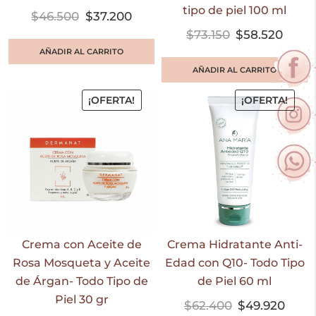
tipo de piel 100 ml
$
46.500
$
37.200
$
73.150
$
58.520
AÑADIR AL CARRITO
AÑADIR AL CARRITO
¡OFERTA!
¡OFERTA!
Crema con Aceite de
Crema Hidratante Anti-
Rosa Mosqueta y Aceite
Edad con Q10- Todo Tipo
de Árgan- Todo Tipo de
de Piel 60 ml
Piel 30 gr
$
62.400
$
49.920