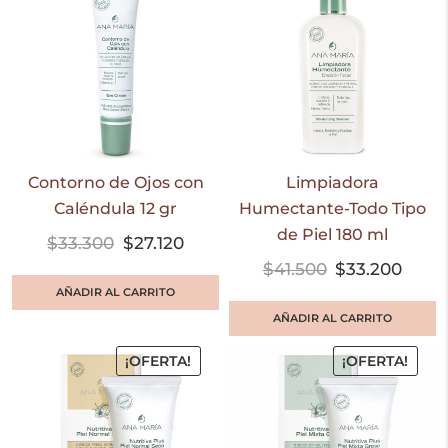
Contorno de Ojos con
Limpiadora
Caléndula 12 gr
Humectante-Todo Tipo
de Piel 180 ml
$
33.300
$
27.120
$
41.500
$
33.200
AÑADIR AL CARRITO
AÑADIR AL CARRITO
¡OFERTA!
¡OFERTA!