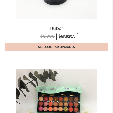
Rubor
$
6.000
$
4.800
¡OFERTA!
SELECCIONAR OPCIONES