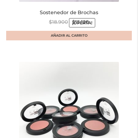
Sostenedor de Brochas
$
18.900
$
15.120
¡OFERTA!
AÑADIR AL CARRITO