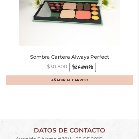
Sombra Cartera Always Perfect
$
30.800
$
24.640
¡OFERTA!
AÑADIR AL CARRITO
DATOS DE CONTACTO