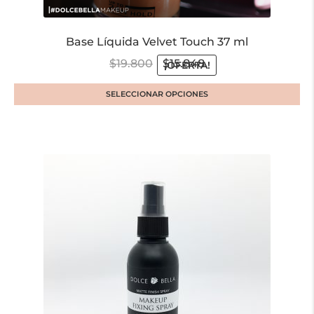
Base Líquida Velvet Touch 37 ml
$
19.800
$
15.848
¡OFERTA!
SELECCIONAR OPCIONES