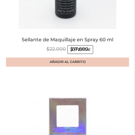
Sellante de Maquillaje en Spray 60 ml
$
22.000
$
17.600
¡OFERTA!
AÑADIR AL CARRITO