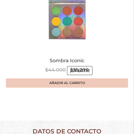
Sombra Iconic
$
44.000
$
35.200
¡OFERTA!
AÑADIR AL CARRITO
DATOS DE CONTACTO