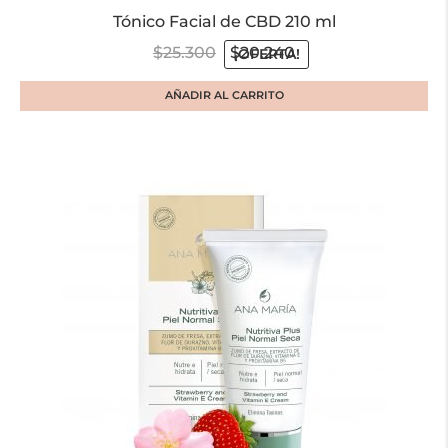
Tónico Facial de CBD 210 ml
$
25.300
$
20.240
¡OFERTA!
AÑADIR AL CARRITO