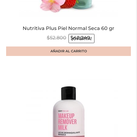
Nutritiva Plus Piel Normal Seca 60 gr
$
52.800
$
42.240
¡OFERTA!
AÑADIR AL CARRITO