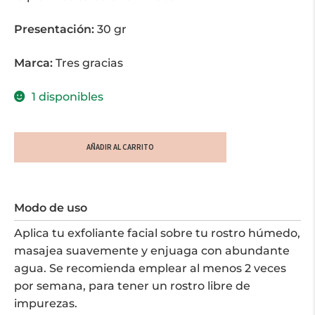
Presentación:
30 gr
Marca:
Tres gracias
1 disponibles
Exfoliante
AÑADIR AL CARRITO
Facial
Gracia
Ancestral
Modo de uso
-
Todo
Aplica tu exfoliante facial sobre tu rostro húmedo,
Tipo
masajea suavemente y enjuaga con abundante
de
agua. Se recomienda emplear al menos 2 veces
Piel-
por semana, para tener un rostro libre de
30
impurezas.