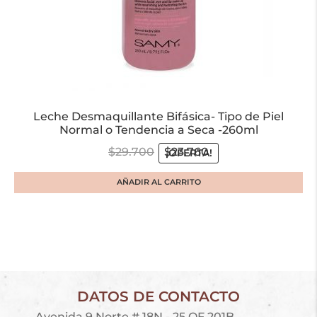
Leche Desmaquillante Bifásica- Tipo de Piel
Normal o Tendencia a Seca -260ml
$
29.700
$
23.760
¡OFERTA!
AÑADIR AL CARRITO
DATOS DE CONTACTO
Avenida 9 Norte # 18N - 25 OF 201B