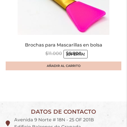
Brochas para Mascarillas en bolsa
$
11.000
$
8.800
¡OFERTA!
AÑADIR AL CARRITO
DATOS DE CONTACTO
Avenida 9 Norte # 18N - 25 OF 201B
Edificio Balcones de Granada