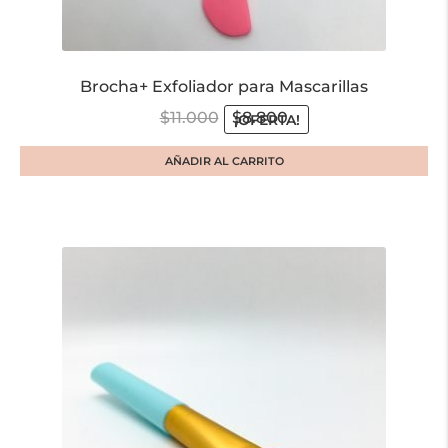
Brocha+ Exfoliador para Mascarillas
$
11.000
$
8.800
¡OFERTA!
AÑADIR AL CARRITO