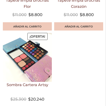
Tapete limpia brochas
Tapete limpia brochas
Flor
Corazón
$
11.000
$
8.800
$
11.000
$
8.800
AÑADIR AL CARRITO
AÑADIR AL CARRITO
¡OFERTA!
Sombra Cartera Artsy
$
25.300
$
20.240