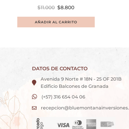
$
11.000
$
8.800
AÑADIR AL CARRITO
DATOS DE CONTACTO
Avenida 9 Norte # 18N - 25 OF 201B
Edificio Balcones de Granada
(+57) 316 654 04 06
recepcion@bluemontanainversiones