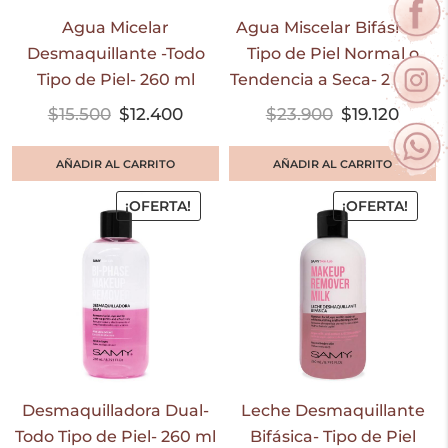
Agua Micelar
Agua Miscelar Bifásica –
Desmaquillante -Todo
Tipo de Piel Normal o
Tipo de Piel- 260 ml
Tendencia a Seca- 260 ml
$
15.500
$
12.400
$
23.900
$
19.120
AÑADIR AL CARRITO
AÑADIR AL CARRITO
¡OFERTA!
¡OFERTA!
Desmaquilladora Dual-
Leche Desmaquillante
Todo Tipo de Piel- 260 ml
Bifásica- Tipo de Piel