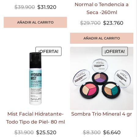
Normal o Tendencia a
$
39.900
$
31.920
Seca -260ml
$
29.700
$
23.760
AÑADIR AL CARRITO
AÑADIR AL CARRITO
¡OFERTA!
¡OFERTA!
Mist Facial Hidratante-
Sombra Trio Mineral 4 gr
Todo Tipo de Piel- 80 ml
$
31.900
$
25.520
$
8.300
$
6.640