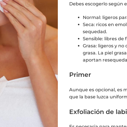
Debes escogerlo según el 
Normal: ligeros par
Seca: ricos en emoli
sequedad.
Sensible: libres de 
Grasa: ligeros y no
grasa. La piel gras
aportan resequedad 
Primer
Aunque es opcional, es ma
que la base luzca unifor
Exfoliación de lab
Es necesaria para mantene